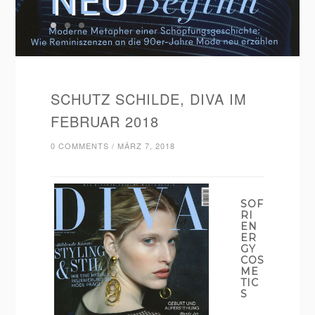
SCHUTZ SCHILDE, DIVA IM
FEBRUAR 2018
0 COMMENTS
/
MÄRZ 7, 2018
SOF
RI
EN
ER
GY
COS
ME
TIC
S